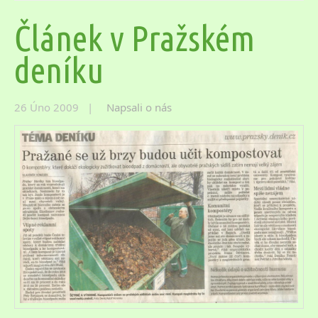
Článek v Pražském
deníku
26 Úno 2009 |
Napsali o nás