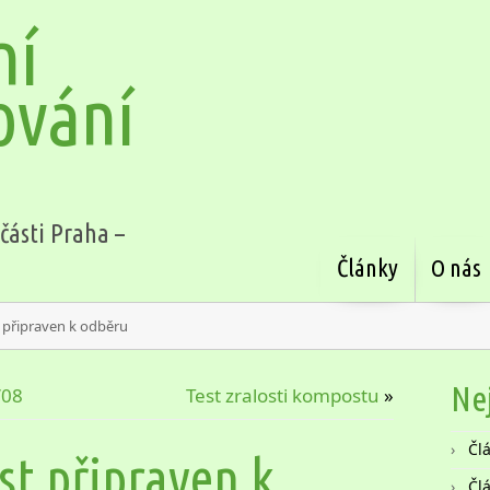
ní
ování
části Praha –
Články
O nás
 připraven k odběru
Ne
’08
Test zralosti kompostu
»
Čl
t připraven k
Čl