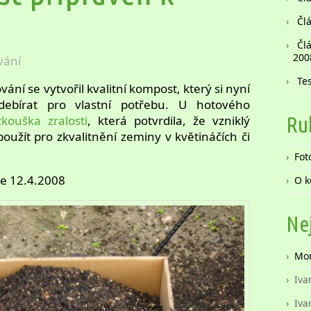
Čl
Čl
200
vání
Te
ní se vytvořil kvalitní kompost, který si nyní
debírat pro vlastní potřebu. U hotového
Ru
zkouška zralosti
, která potvrdila, že vzniklý
oužít pro zkvalitnění zeminy v květináčích či
Fot
ne 12.4.2008
O k
Ne
Mo
Iva
Iva