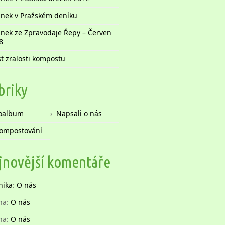
ánek v Pražském deníku
ánek ze Zpravodaje Řepy – Červen
8
st zralosti kompostu
briky
oalbum
Napsali o nás
ompostování
jnovější komentáře
nika
:
O nás
na
:
O nás
na
:
O nás