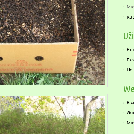
Mic
Kub
Už
Ek
Eko
Hnu
We
Bi
Gro
Min