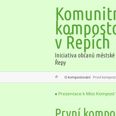
Komunit
kompost
v Řepích
Iniciativa občanů městské 
Řepy
O kompostování
První kompost
«
Prezentace k Miss Kompost 
První kompos