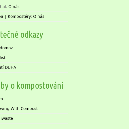
hal
:
O nás
a | Kompostéry
:
O nás
itečné odkazy
odomov
list
tí DUHA
by o kompostování
om
wing With Compost
iwaste